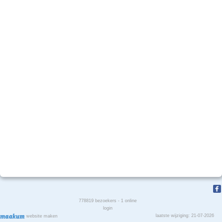
778819
bezoekers - 1 online
login
laatste wijziging: 21-07-2026
website maken