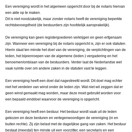
Een vereniging wordt in het algemeen opgericht door bij de notaris hiervan
een akte op te maken.
Dit is niet noodzakelijk, maar zonder notaris heeft de vereniging beperkte
rechtsbevoegdheid (de bestuurders zijn hoofdelijk aansprakelijk).
De vereniging kan geen registergoederen verkrijgen en geen erfgenaam
zijn. Wanneer een vereniging bij de notaris opgericht is, zijn er ook statuten.
Hierin staat ten minste het doel van de vereniging, de verplichtingen van de
leden, het bijeenroepen van de algemene (leden-) vergadering en het
benoemen/ontslaan van de bestuurders. Verder laat de Nederlandse wet
vaak ruimte over om andere zaken in de statuten vast te leggen.
Een vereniging heeft een doel dat nagestreefd wordt. Dit doel mag echter
niet het verdelen van winst onder de leden zijn. Wat niet wil zeggen dat er
geen winst gemaakt mag worden, maar deze moet gebruikt worden voor
een bepaald einddoel waarvoor de vereniging is opgericht.
Een vereniging heeft een bestuur. Het bestuur wordt vaak uit de leden
gekozen en deze besturen en vertegenwoordigen de vereniging (in en
buiten rechte). Zij zijn belast met de dagelijkse gang van zaken. Het bestuur
bestaat (meestal) ten minste uit een voorzitter, een secretaris en een