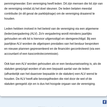
penningmeester. Een vereniging heeft leden. Dit zijn mensen die lid zijn van
de vereniging omdat zij het doel steunen. De leden betalen meestal
contributie (in dit geval de parkbijdrage) om de vereniging draaiend te
houden.
Leden hebben invloed in het beleid van de vereniging via een algemene
(leden)vergadering (ALV). Zo'n vergadering wordt minstens jaarlijks
gehouden en elk lid is hiervoor uitgenodigd en stemgerechtigd. Bij een
jaarlijkse ALV worden de afgelopen prestaties van het bestuur besproken
en nieuwe plannen gepresenteerd en de financiën gecontroleerd (via een
accountant of een kascontrolecommissie).
Ook kan een ALV worden gehouden als er een bestuurswisseling is, als de
statuten gewijzigd worden of als een bepaald aantal van de leden
(afhankelijk van het daarover bepaalde in de statuten) een ALV wenst te
houden. De ALV heeft alle bevoegdheden die niet door de wet of de
statuten geregeld zijn en is dus het hoogste orgaan van de vereniging.