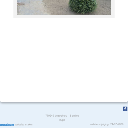
779249
bezoekers - 3 online
login
laatste wijziging: 21-07-2026
website maken