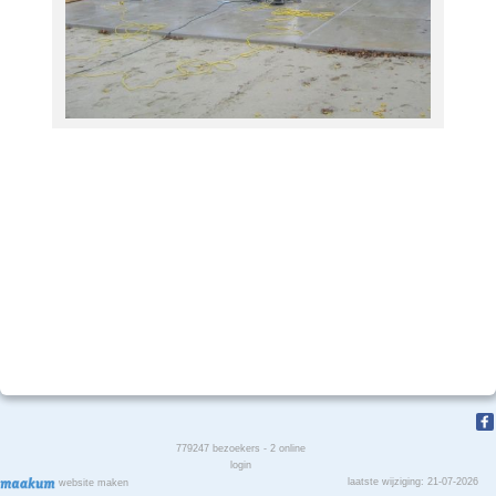
779247
bezoekers - 2 online
login
laatste wijziging: 21-07-2026
website maken