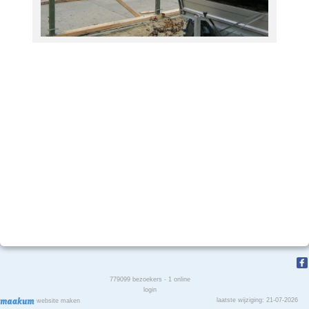
779099
bezoekers - 1 online
login
laatste wijziging: 21-07-2026
website maken